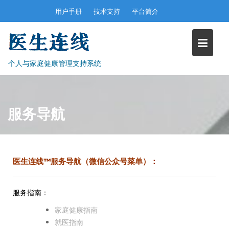
S
用户手册
技术支持
平台简介
k
i
p
t
个人与家庭健康管理支持系统
o
c
o
n
服务导航
t
e
n
t
医生连线™服务导航（微信公众号菜单）：
服务指南：
家庭健康指南
就医指南